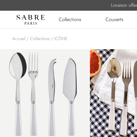
Passer
Livraison off
au
Sabre
Collections
Couverts
contenu
Paris
Accueil
Collections
ICÔNE