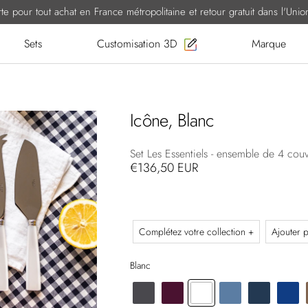
erte pour tout achat en France métropolitaine et retour gratuit dans l'Un
Sets
Customisation 3D
Marque
Icône, Blanc
Set Les Essentiels - ensemble de 4 couv
€136,50 EUR
Complétez votre collection +
Ajouter p
Blanc