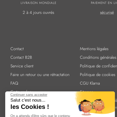
LIVRAISON MONDIALE
PAIEMENT EN L
2 à 4 jours ouvrés
sécurisé
Contact
Mentions légales
Contact B2B
Conditions générales
Service client
Politique de confident
Faire un retour ou une rétractation
Politique de cookies
FAQ
CGU Klarna
Carte cadeau
Sitemap
Continuer sans accepter
Entretien des couverts
Déclaration d'accessibi
Salut c'est nous...
les Cookies !
partiellement confor
Expédition
On a attendu d'être sûrs que le contenu