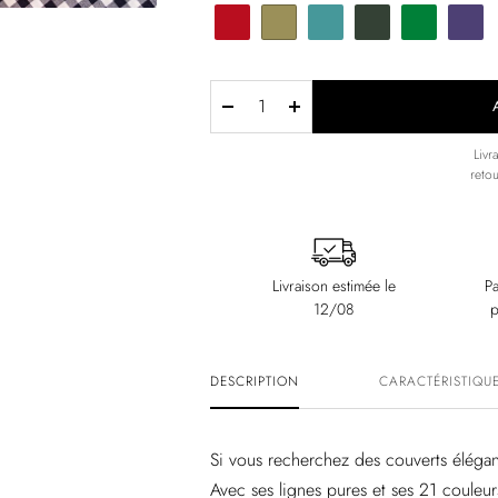
Réduire
Augmenter
la
la
Livr
reto
quantité
quantité
Livraison estimée le
Pa
12/08
p
DESCRIPTION
CARACTÉRISTIQUE
Si vous recherchez des couverts élégant
Avec ses lignes pures et ses 21 couleur