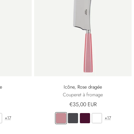
e
Icône, Rose dragée
Couperet à fromage
€35,00 EUR
+17
+17