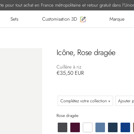
erte pour tout achat en France métropolitaine et retour gratuit dans l'Un
Sets
Customisation 3D
Marque
Icône, Rose dragée
Cuillère à riz
€35,50 EUR
Complétez votre collection +
Ajouter p
Rose dragée