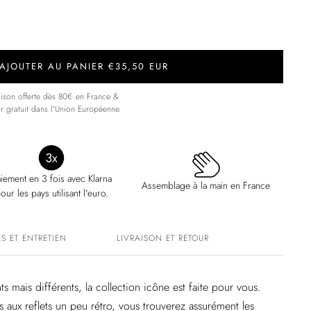
AJOUTER AU PANIER €35,50 EUR
aison offerte dès 80€ en France &
ur gratuit dans l'Union Européenne.
iement en 3 fois avec Klarna
Assemblage à la main en France
our les pays utilisant l'euro.
S ET ENTRETIEN
LIVRAISON ET RETOUR
s mais différents, la collection icône est faite pour vous.
s aux reflets un peu rétro, vous trouverez assurément les