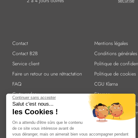
2 à 4 jours ouvrés
sécurisé
Contact
Mentions légales
Contact B2B
Conditions générales
Service client
Politique de confident
Faire un retour ou une rétractation
Politique de cookies
FAQ
CGU Klarna
Carte cadeau
Sitemap
Continuer sans accepter
Entretien des couverts
Déclaration d'accessibi
Salut c'est nous...
les Cookies !
partiellement confor
Expédition
On a attendu d'être sûrs que le contenu
Paiement
de ce site vous intéresse avant de
Nos adresses
vous déranger, mais on aimerait bien vous accompagner pendant