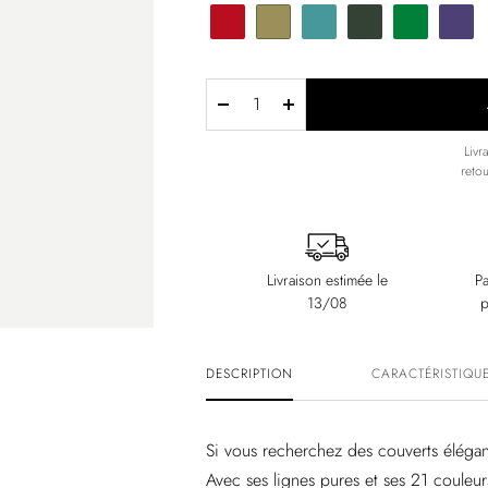
Réduire
Augmenter
la
la
Livr
reto
quantité
quantité
Livraison estimée le
Pa
13/08
p
DESCRIPTION
CARACTÉRISTIQUE
Si vous recherchez des couverts élégant
Avec ses lignes pures et ses 21 couleur